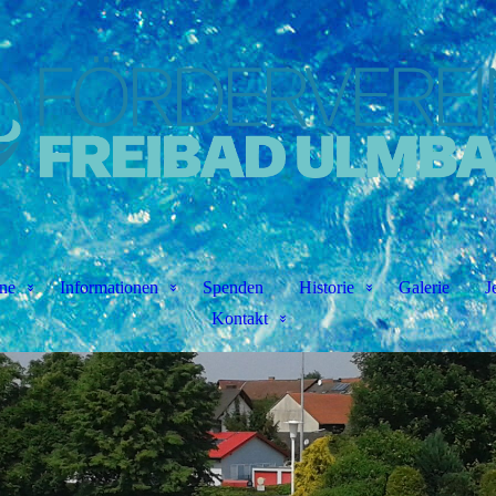
ne
Informationen
Spenden
Historie
Galerie
J
Kontakt