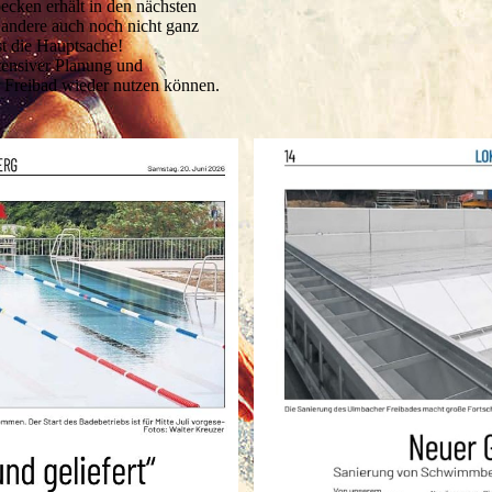
ecken erhält in den nächsten
r andere auch noch nicht ganz
st die Hauptsache!
ntensiver Planung und
 Freibad wieder nutzen können.